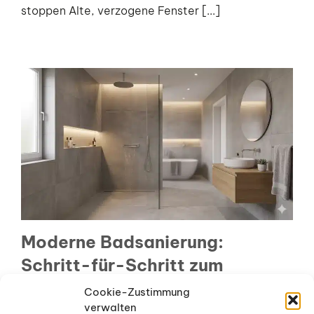
stoppen Alte, verzogene Fenster [...]
Moderne Badsanierung:
Schritt-für-Schritt zum
barrierefreien Traumbad
Cookie-Zustimmung
verwalten
Die erste Phase: Präzise Bestandsaufnahme und