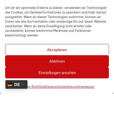
3D-Planung Eine [...]
Um dir ein optimales Erlebnis zu bieten, verwenden wir Technologien
wie Cookies, um Geräteinformationen zu speichern und/oder darauf
zuzugreifen. Wenn du diesen Technologien zustimmst, können wir
Daten wie das Surfverhalten oder eindeutige IDs auf dieser Website
verarbeiten. Wenn du deine Einwillligung nicht erteilst oder
zurückziehst, können bestimmte Merkmale und Funktionen
beeinträchtigt werden.
Akzeptieren
Zurück zum Blog
Ablehnen
Einstellungen ansehen
1
DE
KONTAKT
Cookie-Richtlinie
Datenschutzerklärung
Impressum
Wir sind für Sie da!