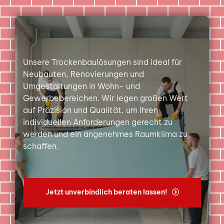
Unsere Trockenbaulösungen sind ideal für
Neubauten, Renovierungen und
Umgestaltungen in Wohn- und
Gewerbebereichen. Wir legen großen Wert
auf Präzision und Qualität, um Ihren
individuellen Anforderungen gerecht zu
werden und ein angenehmes Raumklima zu
schaffen.
Jetzt unverbindlich beraten lassen!