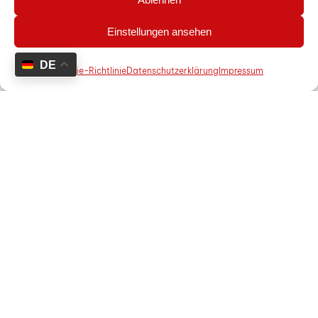
03
Einstellungen ansehen
1
Materialauswahl
DE
Cookie-Richtlinie
Datenschutzerklärung
Impressum
Hochwertige und nachhaltige
Materialien, passend zu Ihrem Projekt.
04
Ausführung
Professionelle Ausführung durch
erfahrene Fachkräfte.